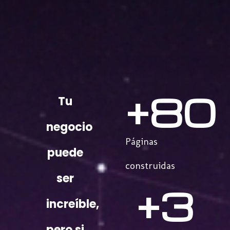
+
80
Tu
negocio
Páginas
puede
construidas
ser
+
3
increíble,
pero si