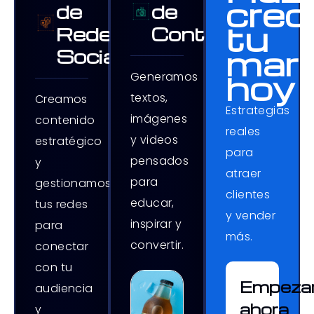
crec
de
de
tu
Redes
Contenido
mar
Sociales
hoy
Generamos
textos,
Creamos
Estrategias
imágenes
contenido
reales
y videos
estratégico
para
pensados
y
atraer
para
gestionamos
clientes
educar,
tus redes
y vender
inspirar y
para
más.
convertir.
conectar
con tu
Empeza
audiencia
ahora
y