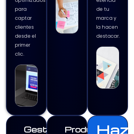
esencia
optimizados
de tu
para
marca y
captar
la hacen
clientes
destacar.
desde el
primer
clic.
Haz
Gestión
Producción