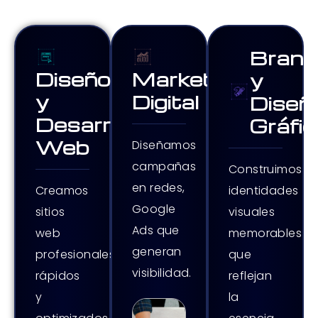
Brand
Diseño
Marketing
y
y
Digital
Diseñ
Desarrollo
Gráfic
Web
Diseñamos
campañas
Construimos
en redes,
identidades
Creamos
Google
visuales
sitios
Ads que
memorables
web
generan
que
profesionales,
visibilidad.
reflejan
rápidos
la
y