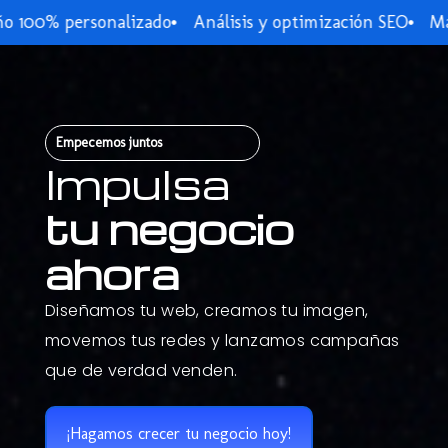
100% personalizado
Análisis y optimización SEO
Marke
Empecemos juntos
Impulsa
tu negocio
ahora
Diseñamos tu web, creamos tu imagen,
movemos tus redes y lanzamos campañas
que de verdad venden.
¡Hagamos crecer tu negocio hoy!